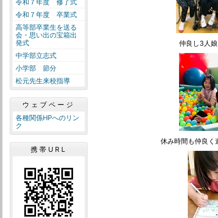
令和７年度 修了式
令和７年度 卒業式
高等部卒業生を送る
会・思い出の宝箱出
発式
仲良し3人
中学部立志式
小学部 節分
松元先生来校指導
ウェブページ
各種関係HPへのリン
ク
休み時間も仲良
携帯URL