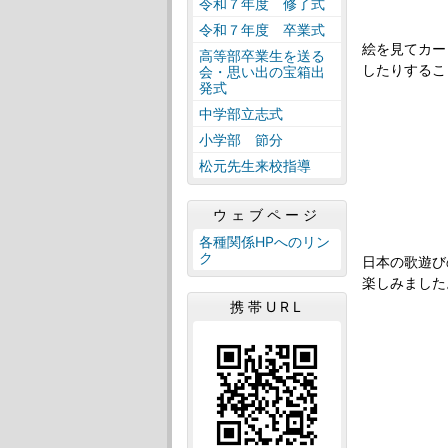
令和７年度 修了式
令和７年度 卒業式
絵を見てカー
高等部卒業生を送る
したりするこ
会・思い出の宝箱出
発式
中学部立志式
小学部 節分
松元先生来校指導
ウェブページ
各種関係HPへのリン
ク
日本の歌遊び
楽しみました
携帯URL