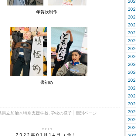
20
20
年賀状制作
20
20
20
20
20
20
20
20
20
書初め
20
20
20
20
島県立加治木特別支援学校
学校の様子
個別ページ
20
20
2022年01月14日（金）
20