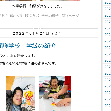
20
作業学習：釉薬がけをしました。
20
20
島県立加治木特別支援学校
学校の様子
個別ページ
20
20
2022年01月21日（金）
20
20
養護学校 学級の紹介
20
20
ひとこまを紹介します。
20
学部のびのび学級２組の皆さんです。
20
20
20
20
20
20
20