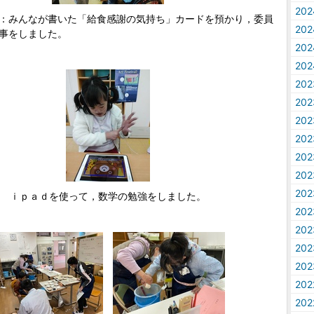
20
：みんなが書いた「給食感謝の気持ち」カードを預かり，委員
20
事をしました。
20
20
20
20
20
20
20
20
20
ｉｐａｄを使って，数学の勉強をしました。
20
20
20
20
20
20