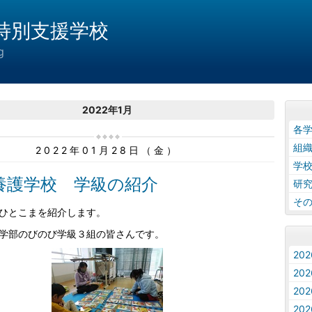
特別支援学校
g
2022年1月
各
組
2022年01月28日（金）
学
養護学校 学級の紹介
研
そ
ひとこまを紹介します。
学部のびのび学級３組の皆さんです。
20
20
20
20