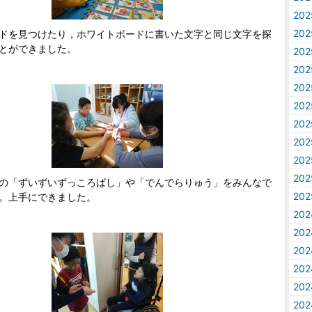
20
20
ドを見つけたり，ホワイトボードに書いた文字と同じ文字を探
とができました。
20
20
20
20
20
20
20
20
の「ずいずいずっころばし」や「でんでらりゅう」をみんなで
20
。上手にできました。
20
20
20
20
20
20