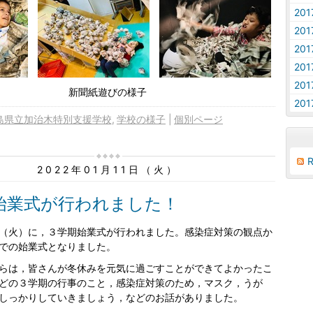
20
20
20
20
20
新聞紙遊びの様子
20
島県立加治木特別支援学校
学校の様子
個別ページ
2022年01月11日（火）
始業式が行われました！
（火）に，３学期始業式が行われました。感染症対策の観点か
での始業式となりました。
らは，皆さんが冬休みを元気に過ごすことができてよかったこ
どの３学期の行事のこと，感染症対策のため，マスク，うが
しっかりしていきましょう，などのお話がありました。