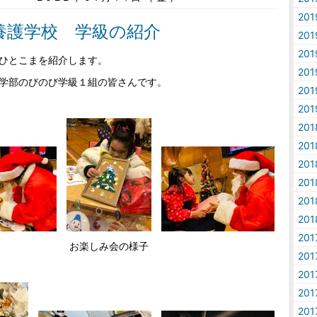
20
養護学校 学級の紹介
20
20
ひとこまを紹介します。
20
学部のびのび学級１組の皆さんです。
20
20
20
20
20
20
20
20
20
お楽しみ会の様子
20
20
20
20