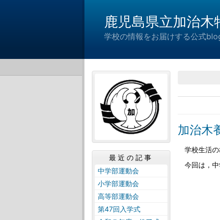
鹿児島県立加治木
学校の情報をお届けする公式blo
加治木
学校生活の
最近の記事
今回は，中
中学部運動会
小学部運動会
高等部運動会
第47回入学式