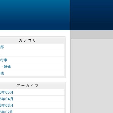
カテゴリ
学部
織
校行事
究・研修
の他
アーカイブ
26年05月
26年04月
26年03月
26年02月